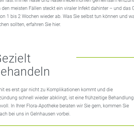
weil fast immer Nase und Nasennebenhöhlen gemeinsam entzünde
n den meisten Fällen steckt ein viraler Infekt dahinter – und das 
von 1 bis 2 Wochen wieder ab. Was Sie selbst tun können und w
chen sollten, erfahren Sie hier.
ezielt
behandeln
it es erst gar nicht zu Komplikationen kommt und die
zündung schnell wieder abklingt, ist eine frühzeitige Behandlung
nvoll. In Ihrer Flora-Apotheke beraten wir Sie gern, kommen Sie
fach bei uns in Gelnhausen vorbei.