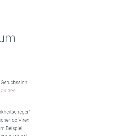
rum
r Geruchssinn
 an den
nkheitserreger“
cher, ob Viren
m Beispiel,