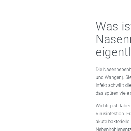
Was is
Nasen
eigentl
Die Nasennebenhö
und Wangen). Sie
Infekt schwillt d
das spüren viele
Wichtig ist dabei
Virusinfektion. E
akute bakterielle
Nebenhöhlenentzün