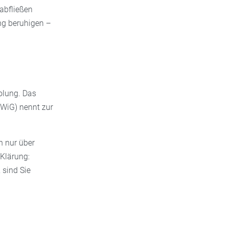
abfließen
ng beruhigen –
holung. Das
QWiG) nennt zur
n nur über
 Klärung:
sind Sie