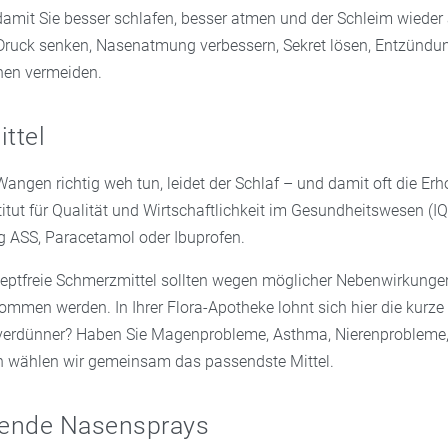
damit Sie besser schlafen, besser atmen und der Schleim wieder 
 Druck senken, Nasenatmung verbessern, Sekret lösen, Entzündu
nen vermeiden.
ttel
angen richtig weh tun, leidet der Schlaf – und damit oft die Er
itut für Qualität und Wirtschaftlichkeit im Gesundheitswesen (I
 ASS, Paracetamol oder Ibuprofen.
zeptfreie Schmerzmittel sollten wegen möglicher Nebenwirkunge
mmen werden. In Ihrer Flora-Apotheke lohnt sich hier die kurze
verdünner? Haben Sie Magenprobleme, Asthma, Nierenprobleme, 
 wählen wir gemeinsam das passendste Mittel.
ende Nasensprays