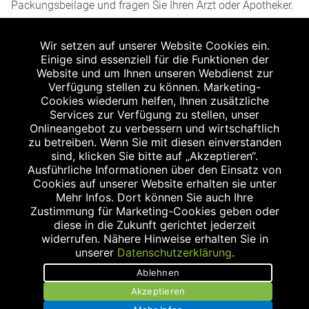
Packungsbeilage und fragen Sie Ihren Arzt oder Apotheker.
2
Angabe nach der deutschen Arzneimitteltaxe
Wir setzen auf unserer Website Cookies ein.
Apothekenerstattungspreis (AEP). Der AEP ist keine
Einige sind essenziell für die Funktionen der
unverbindliche Preisempfehlung der Hersteller. Der AEP ist
Website und um Ihnen unseren Webdienst zur
ein von den Apotheken in Ansatz gebrachter Preis für
Verfügung stellen zu können. Marketing-
Cookies wiederum helfen, Ihnen zusätzliche
rezeptfreie Arzneimittel. Er entspricht in der Höhe dem für
Services zur Verfügung zu stellen, unser
Apotheken verbindlichen Abgabepreis, zu dem eine
Onlineangebot zu verbessern und wirtschaftlich
Apotheke in bestimmten Fällen (z.B. bei Kindern unter 12
zu betreiben. Wenn Sie mit diesen einverstanden
sind, klicken Sie bitte auf „Akzeptieren“.
Jahren) das Produkt mit der gesetzlichen
Ausführliche Informationen über den Einsatz von
Krankenversicherung abrechnet. Der AEP ist der allgemeine
Cookies auf unserer Website erhalten sie unter
Erstattungspreis im Falle einer Kostenübernahme durch die
Mehr Infos. Dort können Sie auch Ihre
Zustimmung für Marketing-Cookies geben oder
gesetzlichen Krankenkassen, vor Abzug eines
diese in die Zukunft gerichtet jederzeit
Zwangsrabattes (zur Zeit 5%) nach §130 Abs. 1 SGB V.
widerrufen. Nähere Hinweise erhalten Sie in
unserer
Datenschutzerklärung
.
3
Unverbindliche Preisempfehlung des Herstellers (UVP).
Ablehnen
powered by apovena.de
Akzeptieren