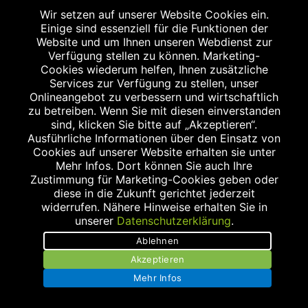
Wir setzen auf unserer Website Cookies ein.
Stellenangebote
Einige sind essenziell für die Funktionen der
Website und um Ihnen unseren Webdienst zur
Impressum
Verfügung stellen zu können. Marketing-
Cookies wiederum helfen, Ihnen zusätzliche
Datenschutzerklärung
Services zur Verfügung zu stellen, unser
Onlineangebot zu verbessern und wirtschaftlich
Kontakt
zu betreiben. Wenn Sie mit diesen einverstanden
sind, klicken Sie bitte auf „Akzeptieren“.
Bildnachweis
Ausführliche Informationen über den Einsatz von
Cookies auf unserer Website erhalten sie unter
Mehr Infos. Dort können Sie auch Ihre
Zustimmung für Marketing-Cookies geben oder
diese in die Zukunft gerichtet jederzeit
widerrufen. Nähere Hinweise erhalten Sie in
Abgabe in haushaltsüblichen Mengen, solange der Vorrat reicht. Für Druck-
und Satzfehler keine Haftung.
unserer
Datenschutzerklärung
.
1
Zu Risiken und Nebenwirkungen lesen Sie die
Ablehnen
Packungsbeilage und fragen Sie Ihren Arzt oder Apotheker.
Akzeptieren
2
Angabe nach der deutschen Arzneimitteltaxe
Mehr Infos
Apothekenerstattungspreis (AEP). Der AEP ist keine