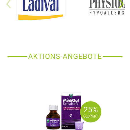
AKTIONS-ANGEBOTE
25%
25%
GESPART
GESPART