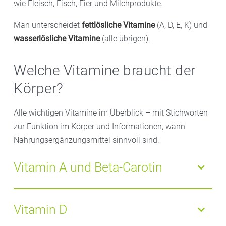
wie Fleisch, Fisch, Eier und Milchprodukte.
Man unterscheidet
fettlösliche Vitamine
(A, D, E, K) und
wasserlösliche Vitamine
(alle übrigen).
Welche Vitamine braucht der
Körper?
Alle wichtigen Vitamine im Überblick – mit Stichworten
zur Funktion im Körper und Informationen, wann
Nahrungsergänzungsmittel sinnvoll sind:
Vitamin A und Beta-Carotin
Bedeutung:
Vitamin A und Beta-Carotin sind wichtig
für Augen, Haut, Schleimhäute und Immunsystem
Vitamin D
Quellen
: Leber, Butter, Eigelb; Beta-Carotin in Karotten,