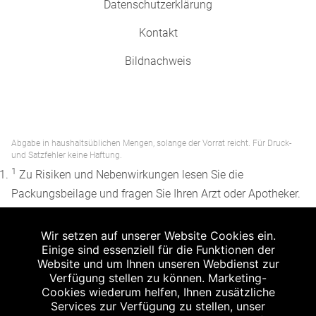
Datenschutzerklärung
Kontakt
Bildnachweis
Abgabe in haushaltsüblichen Mengen, solange der Vorrat reicht. Für Druck-
und Satzfehler keine Haftung.
1
Zu Risiken und Nebenwirkungen lesen Sie die
Packungsbeilage und fragen Sie Ihren Arzt oder Apotheker.
2
Angabe nach der deutschen Arzneimitteltaxe
Wir setzen auf unserer Website Cookies ein.
Apothekenerstattungspreis (AEP). Der AEP ist keine
Einige sind essenziell für die Funktionen der
unverbindliche Preisempfehlung der Hersteller. Der AEP ist
Website und um Ihnen unseren Webdienst zur
ein von den Apotheken in Ansatz gebrachter Preis für
Verfügung stellen zu können. Marketing-
Cookies wiederum helfen, Ihnen zusätzliche
rezeptfreie Arzneimittel. Er entspricht in der Höhe dem für
Services zur Verfügung zu stellen, unser
Apotheken verbindlichen Abgabepreis, zu dem eine