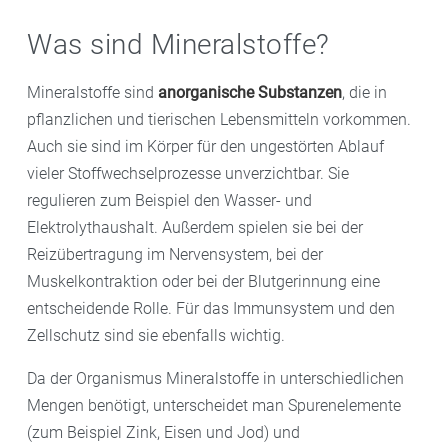
Bedeutung:
Vitamin C unterstützt Bindegewebe,
Milchprodukte, Eier)
Knochen, Zähne, Wundheilung, Immunsystem
Hinweis:
Veganer und Menschen, die bestimmte
Was sind Mineralstoffe?
Quellen:
Paprika, Zitrusfrüchte, Kiwis, Beeren,
Medikamente wie Metformin oder
Kohlgemüse
Protonenpumpenhemmer einnehmen, sollten ihre
Mineralstoffe sind
anorganische Substanzen
, die in
Versorgung prüfen. Eine Supplementierung ist hier
pflanzlichen und tierischen Lebensmitteln vorkommen.
häufig erforderlich, fragen Sie nach geeigneten
Auch sie sind im Körper für den ungestörten Ablauf
Produkten in Ihrer Flora-Apotheke .
vieler Stoffwechselprozesse unverzichtbar. Sie
regulieren zum Beispiel den Wasser- und
Elektrolythaushalt. Außerdem spielen sie bei der
Reizübertragung im Nervensystem, bei der
Muskelkontraktion oder bei der Blutgerinnung eine
entscheidende Rolle. Für das Immunsystem und den
Zellschutz sind sie ebenfalls wichtig.
Da der Organismus Mineralstoffe in unterschiedlichen
Mengen benötigt, unterscheidet man Spurenelemente
(zum Beispiel Zink, Eisen und Jod) und