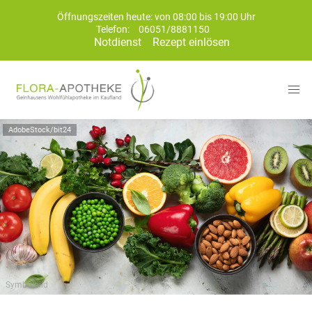
Öffnungszeiten heute: von 08:00 bis 19:00 Uhr
Telefon:
06051/8881150
Notdienst
Rezept einlösen
AdobeStock/bit24
Symbolbild