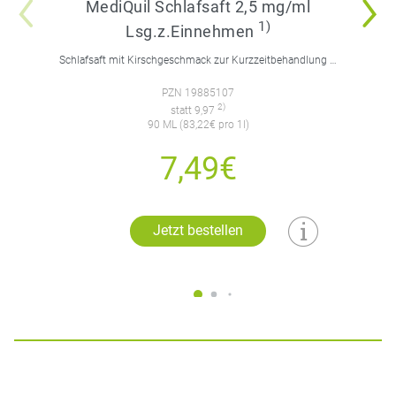
MediQuil Schlafsaft 2,5 mg/ml
1)
Lsg.z.Einnehmen
Schlafsaft mit Kirschgeschmack zur Kurzzeitbehandlung von Schlafstörungen. Für Erwachsene.
PZN 19885107
2)
statt 9,97
90 ML (83,22€ pro 1l)
7,49€
Jetzt bestellen