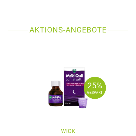
AKTIONS-ANGEBOTE
25%
25%
GESPART
GESPART
WICK