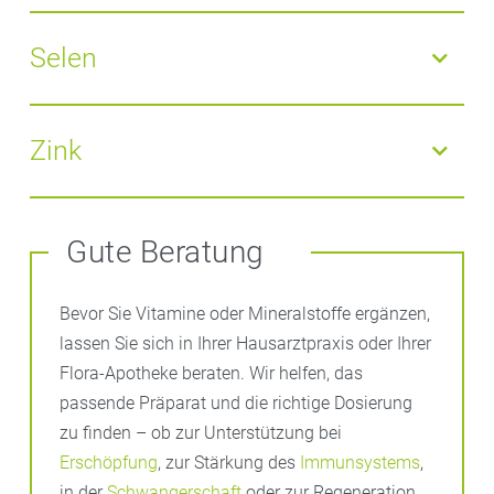
Supplement (100–150 µg pro Tag) empfohlen.
Bedeutung:
Fluorid
stärkt Knochen und Zahnschmelz
Quellen:
fluoridiertes Speisesalz, Mineralwasser,
Selen
Schwarztee
Bedeutung:
Selen
ist essenzielles Spurenelement, das
der Körper nur in sehr kleinen Mengen benötigt. Es
Zink
schützt als Bestandteil wichtiger Enzyme die Zellen
vor oxidativem Stress und unterstützt die
Bedeutung:
Zink
ist beteiligt an Immunsystem,
Schilddrüsenfunktion sowie das Immunsystem.
Wundheilung, Hormon- und Stoffwechselprozessen
Gute Beratung
Quellen:
Fisch, Fleisch, Eier und Paranüsse
Quellen:
Fleisch, Käse, Vollkornprodukte, Nüsse
Bevor Sie Vitamine oder Mineralstoffe ergänzen,
lassen Sie sich in Ihrer Hausarztpraxis oder Ihrer
Flora-Apotheke beraten. Wir helfen, das
passende Präparat und die richtige Dosierung
zu finden – ob zur Unterstützung bei
Erschöpfung
, zur Stärkung des
Immunsystems
,
in der
Schwangerschaft
oder zur Regeneration