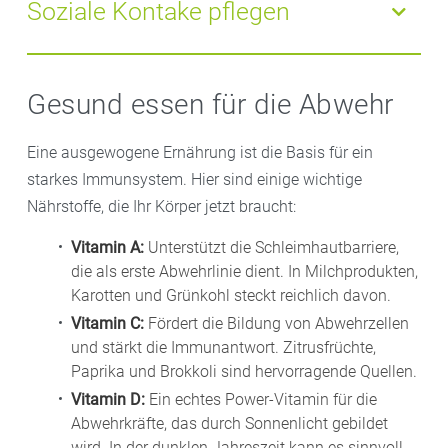
Abwehrkräfte nicht zusätzlich zu belasten.
die Lungenfunktion, sodass Erreger leichteres Spiel
Soziale Kontake pflegen
haben. Mit Nikotinersatzprodukten, die in Ihrer
Apotheke erhältlich sind, fällt der
Rauchstopp
leichter
Studien belegen: Einsamkeit fördert Stress und
– und Sie helfen Ihrem Immunsystem, wieder voll
schwächt die Immunabwehr. Pflegen Sie deshalb
Gesund essen für die Abwehr
durchzustarten..
regelmäßig soziale Kontakte, ob persönlich oder
digital – ein gesundes soziales Umfeld tut auch der
Eine ausgewogene Ernährung ist die Basis für ein
Abwehr gut.
starkes Immunsystem. Hier sind einige wichtige
Nährstoffe, die Ihr Körper jetzt braucht:
Vitamin A:
Unterstützt die Schleimhautbarriere,
die als erste Abwehrlinie dient. In Milchprodukten,
Karotten und Grünkohl steckt reichlich davon.
Vitamin C:
Fördert die Bildung von Abwehrzellen
und stärkt die Immunantwort. Zitrusfrüchte,
Paprika und Brokkoli sind hervorragende Quellen.
Vitamin D:
Ein echtes Power-Vitamin für die
Abwehrkräfte, das durch Sonnenlicht gebildet
wird. In der dunklen Jahreszeit kann es sinnvoll