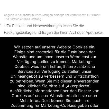
Abgabe in haushaltsüblichen Mengen, solange der Vorrat reicht. Für Druck-
und Satzfehler keine Haftung.
1
Zu Risiken und Nebenwirkungen lesen Sie die
Packungsbeilage und fragen Sie Ihren Arzt oder Apotheker.
2
Angabe nach der deutschen Arzneimitteltaxe
Wir setzen auf unserer Website Cookies ein.
Apothekenerstattungspreis (AEP). Der AEP ist keine
Einige sind essenziell für die Funktionen der
unverbindliche Preisempfehlung der Hersteller. Der AEP ist
Website und um Ihnen unseren Webdienst zur
ein von den Apotheken in Ansatz gebrachter Preis für
Verfügung stellen zu können. Marketing-
Cookies wiederum helfen, Ihnen zusätzliche
rezeptfreie Arzneimittel. Er entspricht in der Höhe dem für
Services zur Verfügung zu stellen, unser
Apotheken verbindlichen Abgabepreis, zu dem eine
Onlineangebot zu verbessern und wirtschaftlich
Apotheke in bestimmten Fällen (z.B. bei Kindern unter 12
zu betreiben. Wenn Sie mit diesen einverstanden
sind, klicken Sie bitte auf „Akzeptieren“.
Jahren) das Produkt mit der gesetzlichen
Ausführliche Informationen über den Einsatz von
Krankenversicherung abrechnet. Der AEP ist der allgemeine
Cookies auf unserer Website erhalten sie unter
Erstattungspreis im Falle einer Kostenübernahme durch die
Mehr Infos. Dort können Sie auch Ihre
Zustimmung für Marketing-Cookies geben oder
gesetzlichen Krankenkassen, vor Abzug eines