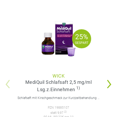
25%
25%
GESPART
GESPART
WICK
MediQuil Schlafsaft 2,5 mg/ml
1)
Lsg.z.Einnehmen
Schlafsaft mit Kirschgeschmack zur Kurzzeitbehandlung von Schlafstörungen. Für Erwachsene.
PZN 19885107
2)
statt 9,97
90 ML (83,22€ pro 1l)