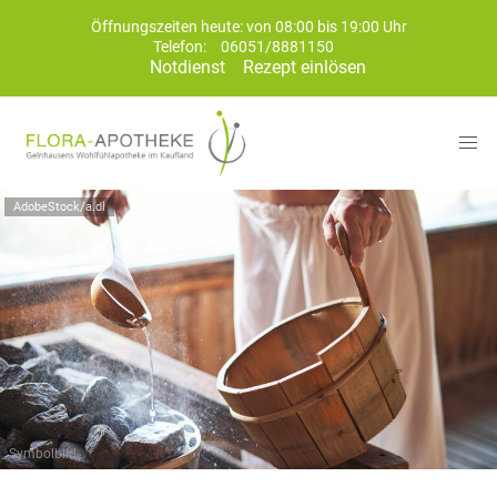
Öffnungszeiten heute: von 08:00 bis 19:00 Uhr
Telefon:
06051/8881150
Notdienst
Rezept einlösen
AdobeStock/a.dl
Symbolbild