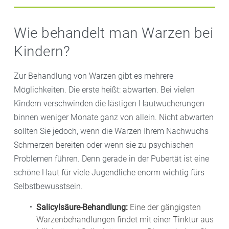
Sie sind die einzigen, die nicht durch HPV, sondern
durch das Molluscum-contagiosum-Virus ausgelöst
Wie behandelt man Warzen bei
werden. Es zählt zur Gruppe der Pockenviren.
Kindern?
Dellwarzen treten bei Kindern vorwiegend im Gesicht,
am Hals, in den Achselhöhlen und an den Genitalien
Zur Behandlung von Warzen gibt es mehrere
auf. Vom Aussehen her sind sie wie kleine, mit Sekret
Möglichkeiten. Die erste heißt: abwarten. Bei vielen
gefüllte Bläschen und haben eine Delle in der Mitte.
Kindern verschwinden die lästigen Hautwucherungen
Das Sekret ist hochansteckend.
binnen weniger Monate ganz von allein. Nicht abwarten
sollten Sie jedoch, wenn die Warzen Ihrem Nachwuchs
Schmerzen bereiten oder wenn sie zu psychischen
Problemen führen. Denn gerade in der Pubertät ist eine
schöne Haut für viele Jugendliche enorm wichtig fürs
Selbstbewusstsein.
Salicylsäure-Behandlung:
Eine der gängigsten
Warzenbehandlungen findet mit einer Tinktur aus