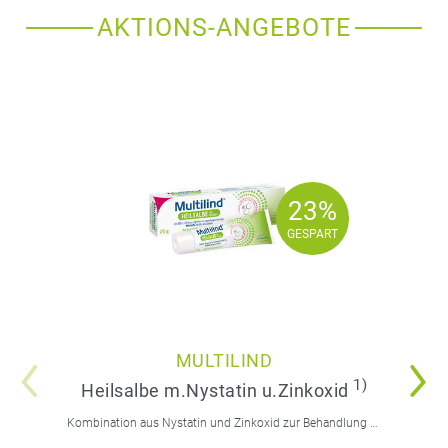
AKTIONS-ANGEBOTE
23%
23%
GESPART
GESPART
MULTILIND
1)
Heilsalbe m.Nystatin u.Zinkoxid
Kombination aus Nystatin und Zinkoxid zur Behandlung von Hautentzündungen. Anwendbar bei Babys, Kindern und Erwachsenen.