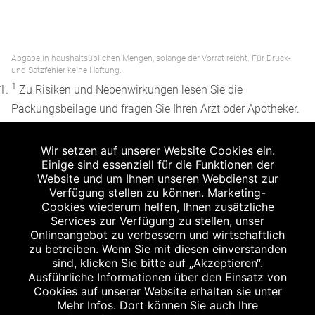
Abgabe in haushaltsüblichen Mengen, solange der Vorrat reicht. Für Druck-
und Satzfehler keine Haftung.
1
Zu Risiken und Nebenwirkungen lesen Sie die
Packungsbeilage und fragen Sie Ihren Arzt oder Apotheker.
2
Angabe nach der deutschen Arzneimitteltaxe
Wir setzen auf unserer Website Cookies ein.
Apothekenerstattungspreis (AEP). Der AEP ist keine
Einige sind essenziell für die Funktionen der
unverbindliche Preisempfehlung der Hersteller. Der AEP ist
Website und um Ihnen unseren Webdienst zur
ein von den Apotheken in Ansatz gebrachter Preis für
Verfügung stellen zu können. Marketing-
Cookies wiederum helfen, Ihnen zusätzliche
rezeptfreie Arzneimittel. Er entspricht in der Höhe dem für
Services zur Verfügung zu stellen, unser
Apotheken verbindlichen Abgabepreis, zu dem eine
Onlineangebot zu verbessern und wirtschaftlich
Apotheke in bestimmten Fällen (z.B. bei Kindern unter 12
zu betreiben. Wenn Sie mit diesen einverstanden
sind, klicken Sie bitte auf „Akzeptieren“.
Jahren) das Produkt mit der gesetzlichen
Ausführliche Informationen über den Einsatz von
Krankenversicherung abrechnet. Der AEP ist der allgemeine
Cookies auf unserer Website erhalten sie unter
Erstattungspreis im Falle einer Kostenübernahme durch die
Mehr Infos. Dort können Sie auch Ihre