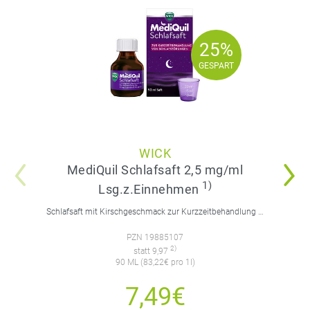
25%
25%
GESPART
GESPART
WICK
MediQuil Schlafsaft 2,5 mg/ml
1)
Lsg.z.Einnehmen
Schlafsaft mit Kirschgeschmack zur Kurzzeitbehandlung von Schlafstörungen. Für Erwachsene.
PZN 19885107
2)
statt 9,97
90 ML (83,22€ pro 1l)
7,49€