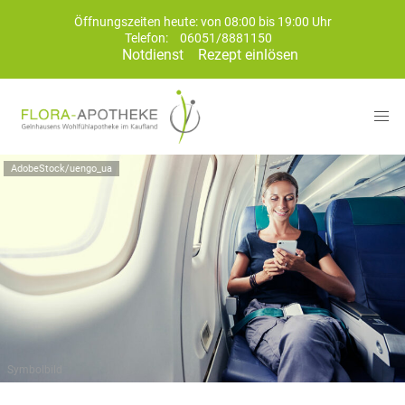
Öffnungszeiten heute: von 08:00 bis 19:00 Uhr
Telefon:
06051/8881150
Notdienst
Rezept einlösen
AdobeStock/uengo_ua
Symbolbild