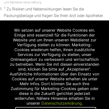
und Satzfehler keine Haftung.
1
Zu Risiken und Nebenwirkungen lesen Sie die
Packungsbeilage und fragen Sie Ihren Arzt oder Apotheker.
2
Angabe nach der deutschen Arzneimitteltaxe
Wir setzen auf unserer Website Cookies ein.
Apothekenerstattungspreis (AEP). Der AEP ist keine
Einige sind essenziell für die Funktionen der
unverbindliche Preisempfehlung der Hersteller. Der AEP ist
Website und um Ihnen unseren Webdienst zur
ein von den Apotheken in Ansatz gebrachter Preis für
Verfügung stellen zu können. Marketing-
Cookies wiederum helfen, Ihnen zusätzliche
rezeptfreie Arzneimittel. Er entspricht in der Höhe dem für
Services zur Verfügung zu stellen, unser
Apotheken verbindlichen Abgabepreis, zu dem eine
Onlineangebot zu verbessern und wirtschaftlich
Apotheke in bestimmten Fällen (z.B. bei Kindern unter 12
zu betreiben. Wenn Sie mit diesen einverstanden
sind, klicken Sie bitte auf „Akzeptieren“.
Jahren) das Produkt mit der gesetzlichen
Ausführliche Informationen über den Einsatz von
Krankenversicherung abrechnet. Der AEP ist der allgemeine
Cookies auf unserer Website erhalten sie unter
Erstattungspreis im Falle einer Kostenübernahme durch die
Mehr Infos. Dort können Sie auch Ihre
Zustimmung für Marketing-Cookies geben oder
gesetzlichen Krankenkassen, vor Abzug eines
diese in die Zukunft gerichtet jederzeit
Zwangsrabattes (zur Zeit 5%) nach §130 Abs. 1 SGB V.
widerrufen. Nähere Hinweise erhalten Sie in
3
unserer
Datenschutzerklärung
.
Unverbindliche Preisempfehlung des Herstellers (UVP).