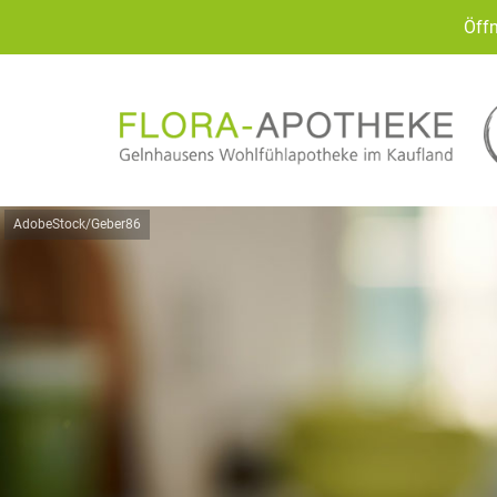
Öffn
AdobeStock/Geber86