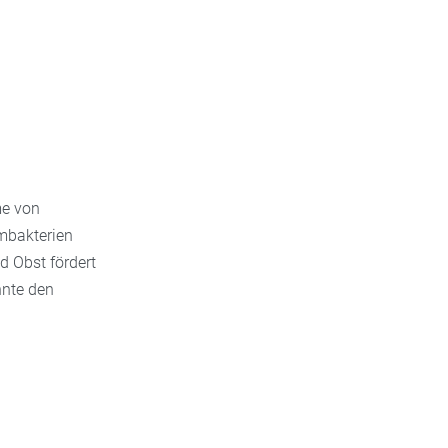
me von
mbakterien
 Obst fördert
nnte den