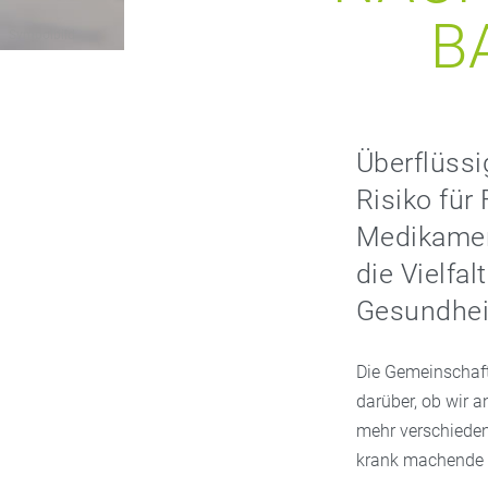
B
Symbolbild
Überflüssi
Risiko für
Medikament
die Vielfal
Gesundheit
Die Gemeinschaft
darüber, ob wir a
mehr verschiede
krank machende 