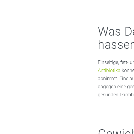
Was Da
hasse
Einseitige, fett
Antibiotika
können
abnimmt. Eine au
dagegen eine g
gesunden Darmbakt
Gewich