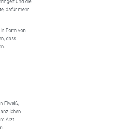
rringert und die
te, dafür mehr
 in Form von
en, dass
en.
n Eiweiß,
lanzlichen
em Arzt
n.