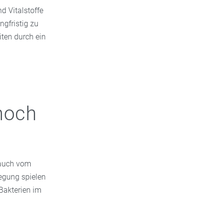
d Vitalstoffe
ngfristig zu
iten durch ein
noch
 auch vom
wegung spielen
 Bakterien im