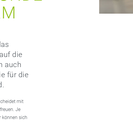
RM
das
auf die
n auch
e für die
d.
cheidet mit
rfreuen. Je
r können sich