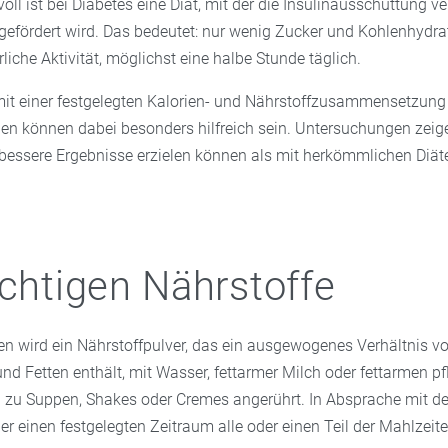
ll ist bei Diabetes eine Diät, mit der die Insulinausschüttung ve
gefördert wird. Das bedeutet: nur wenig Zucker und Kohlenhydra
liche Aktivität, möglichst eine halbe Stunde täglich.
it einer festgelegten Kalorien- und Nährstoffzusammensetzung
n können dabei besonders hilfreich sein. Untersuchungen zeig
 bessere Ergebnisse erzielen können als mit herkömmlichen Diät
ichtigen Nährstoffe
en wird ein Nährstoffpulver, das ein ausgewogenes Verhältnis vo
d Fetten enthält, mit Wasser, fettarmer Milch oder fettarmen pf
n zu Suppen, Shakes oder Cremes angerührt. In Absprache mit d
er einen festgelegten Zeitraum alle oder einen Teil der Mahlzeite