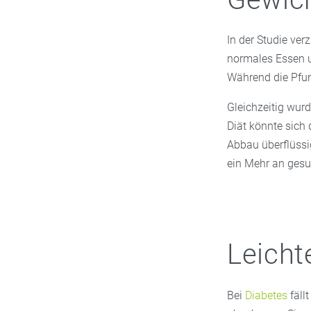
In der Studie ve
normales Essen un
Während die Pfund
Gleichzeitig wurd
Diät könnte sich
Abbau überflüssig
ein Mehr an ges
Leicht
Bei
Diabetes
fäll