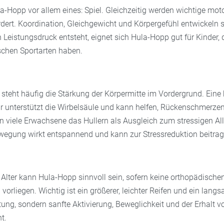
la-Hopp vor allem eines: Spiel. Gleichzeitig werden wichtige mot
rdert. Koordination, Gleichgewicht und Körpergefühl entwickeln 
 Leistungsdruck entsteht, eignet sich Hula-Hopp gut für Kinder, 
schen Sportarten haben.
teht häufig die Stärkung der Körpermitte im Vordergrund. Eine 
unterstützt die Wirbelsäule und kann helfen, Rückenschmerze
viele Erwachsene das Hullern als Ausgleich zum stressigen All
egung wirkt entspannend und kann zur Stressreduktion beitrag
Alter kann Hula-Hopp sinnvoll sein, sofern keine orthopädische
orliegen. Wichtig ist ein größerer, leichter Reifen und ein lan
istung, sondern sanfte Aktivierung, Beweglichkeit und der Erhalt 
t.