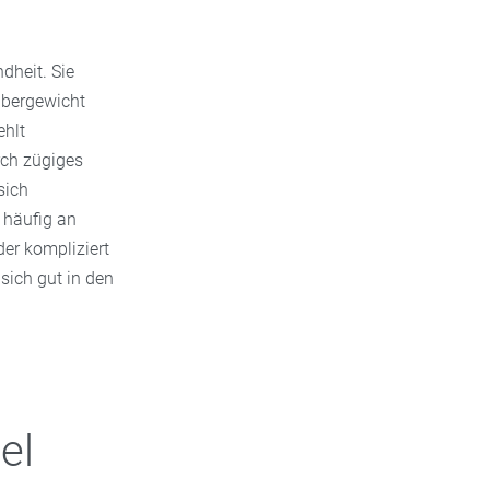
dheit. Sie
Übergewicht
ehlt
ch zügiges
sich
 häufig an
er kompliziert
sich gut in den
el