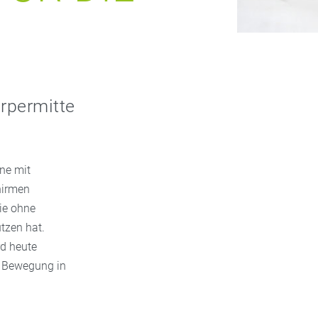
örpermitte
ne mit
chirmen
ie ohne
tzen hat.
rd heute
t Bewegung in