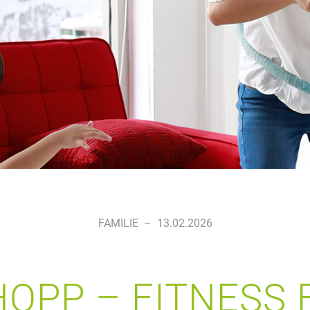
FAMILIE
–
13.02.2026
OPP – FITNESS 