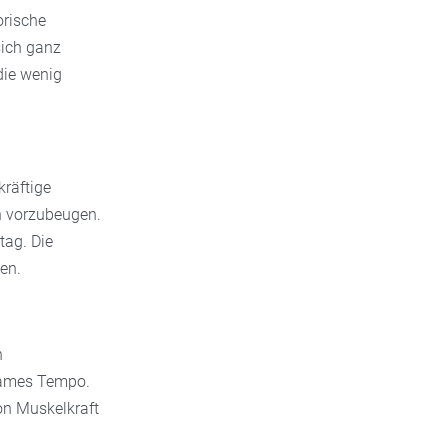
orische
sich ganz
die wenig
kräftige
n vorzubeugen.
tag. Die
en.
n
gsames Tempo.
von Muskelkraft