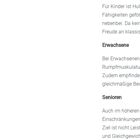
Für Kinder ist Hu
Fähigkeiten gefö
nebenbei. Da kein
Freude an klassi
Erwachsene
Bei Erwachsenen s
Rumpfmuskulatur 
Zudem empfinden 
gleichmäßige Bew
Senioren
Auch im höheren 
Einschränkungen v
Ziel ist nicht Le
und Gleichgewich