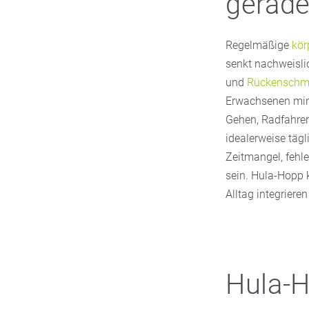
gerade
Regelmäßige
kör
senkt nachweisli
und
Rückenschm
Erwachsenen min
Gehen, Radfahren 
idealerweise tägl
Zeitmangel, fehl
sein. Hula-Hopp k
Alltag integrieren
Hula-H