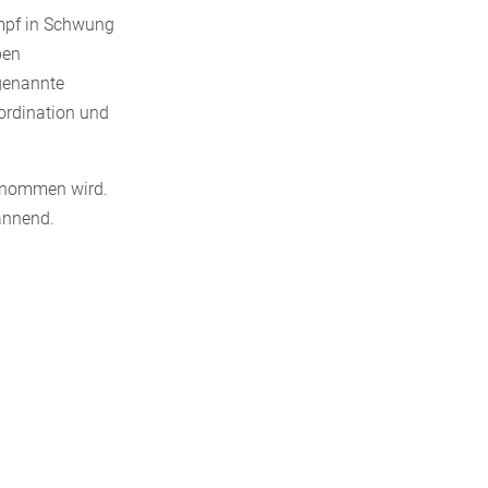
mpf in Schwung
pen
ogenannte
ordination und
rgenommen wird.
annend.