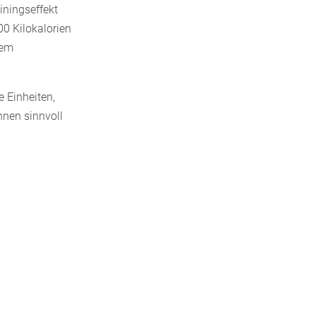
iningseffekt
0 Kilokalorien
gem
e Einheiten,
nnen sinnvoll