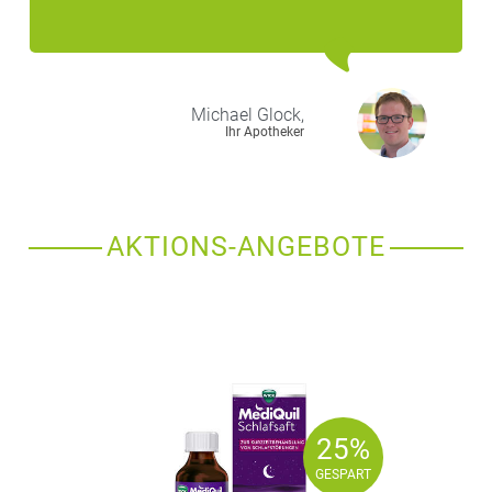
Michael
Glock,
Ihr Apotheker
AKTIONS-ANGEBOTE
25%
25%
GESPART
GESPART