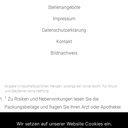
Stellenangebote
Impressum
Datenschutzerklärung
Kontakt
Bildnachweis
Abgabe in haushaltsüblichen Mengen, solange der Vorrat reicht. Für Druck-
und Satzfehler keine Haftung.
1
Zu Risiken und Nebenwirkungen lesen Sie die
Packungsbeilage und fragen Sie Ihren Arzt oder Apotheker.
2
Angabe nach der deutschen Arzneimitteltaxe
Wir setzen auf unserer Website Cookies ein.
Apothekenerstattungspreis (AEP). Der AEP ist keine