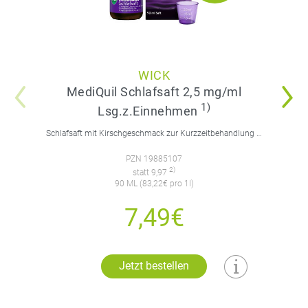
WICK
MediQuil Schlafsaft 2,5 mg/ml
1)
Lsg.z.Einnehmen
Schlafsaft mit Kirschgeschmack zur Kurzzeitbehandlung von Schlafstörungen. Für Erwachsene.
PZN 19885107
2)
statt 9,97
90 ML (83,22€ pro 1l)
7,49€
Jetzt bestellen