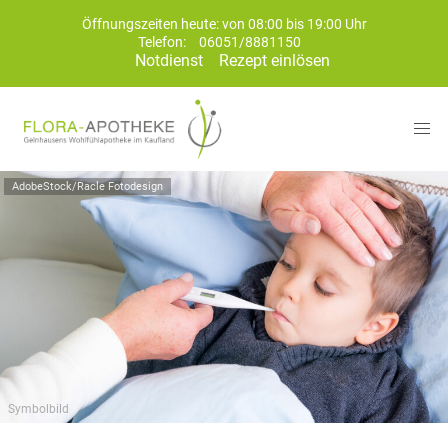
Öffnungszeiten heute: von 08:00 bis 19:00 Uhr
Telefon:
06051/8881150
Notdienst
Rezept einlösen
AdobeStock/Racle Fotodesign
Symbolbild