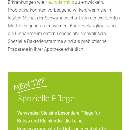
Erkrankungen wie
Neurodermitis
zu entwickeln.
nach eingeführt werden. Dazu zählen auch
Probiotika könnten vorbeugend wirken, wenn sie im
Lebensmittel, die Allergien auslösen können, wie
letzten Monat der Schwangerschaft von der werdenden
Fisch, Milch und Ei. Mutter und Kind sollen keine
Mutter eingenommen werden. Für den Säugling kann
spezielle Diät einhalten.
die Einnahme im ersten Lebensjahr sinnvoll sein.
– Das Baby sollte möglichst keinen Schadstoffen in
Spezielle Bakterienstämme sind als präbiotische
der Luft ausgesetzt sein. Deshalb nicht rauchen, die
Präparate in Ihrer Apotheke erhältlich.
Nähe von Autoabgasen sowie Schadstoffe aus
Möbeln, Böden und Wänden meiden und
Schimmelbildung im Haus verhindern.
– Wie sich Haustiere auf die Entstehung von Allergien
auswirken, ist noch nicht eindeutig geklärt. Die
aktuelle Einschätzung ist, dass Hunde das
Allergierisiko nicht erhöhen. Bei Katzen ist das noch
Spezielle Pflege
unklar. Einige Experten raten deshalb dazu, bei
erhöhtem Allergierisiko auf (neue) Katzen zu
Verwenden Sie eine besondere Pflege für
verzichten. Wenn die Tiere jedoch bereits im Haushalt
Babys und Kleinkinder, die keine
leben, können sie zunächst behalten werden.
Konservierungsstoffe, Duft- oder Farbstoffe