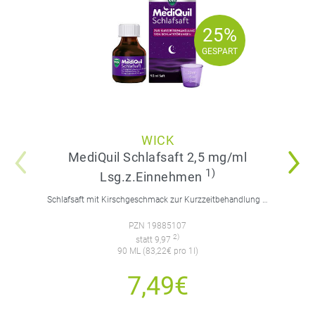
25%
25%
GESPART
GESPART
WICK
MediQuil Schlafsaft 2,5 mg/ml
1)
Lsg.z.Einnehmen
Schlafsaft mit Kirschgeschmack zur Kurzzeitbehandlung von Schlafstörungen. Für Erwachsene.
PZN 19885107
2)
statt 9,97
90 ML (83,22€ pro 1l)
7,49€