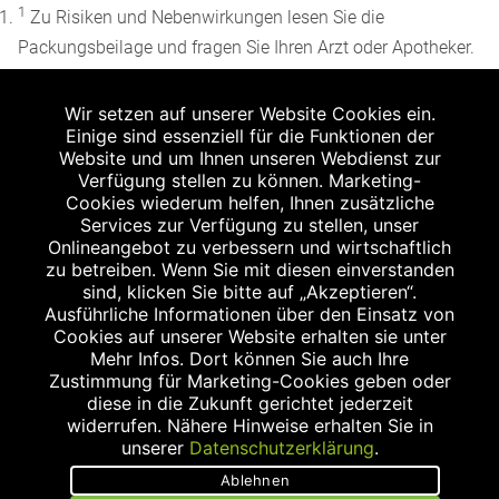
1
Zu Risiken und Nebenwirkungen lesen Sie die
Packungsbeilage und fragen Sie Ihren Arzt oder Apotheker.
2
Angabe nach der deutschen Arzneimitteltaxe
Wir setzen auf unserer Website Cookies ein.
Apothekenerstattungspreis (AEP). Der AEP ist keine
Einige sind essenziell für die Funktionen der
unverbindliche Preisempfehlung der Hersteller. Der AEP ist
Website und um Ihnen unseren Webdienst zur
ein von den Apotheken in Ansatz gebrachter Preis für
Verfügung stellen zu können. Marketing-
Cookies wiederum helfen, Ihnen zusätzliche
rezeptfreie Arzneimittel. Er entspricht in der Höhe dem für
Services zur Verfügung zu stellen, unser
Apotheken verbindlichen Abgabepreis, zu dem eine
Onlineangebot zu verbessern und wirtschaftlich
Apotheke in bestimmten Fällen (z.B. bei Kindern unter 12
zu betreiben. Wenn Sie mit diesen einverstanden
sind, klicken Sie bitte auf „Akzeptieren“.
Jahren) das Produkt mit der gesetzlichen
Ausführliche Informationen über den Einsatz von
Krankenversicherung abrechnet. Der AEP ist der allgemeine
Cookies auf unserer Website erhalten sie unter
Erstattungspreis im Falle einer Kostenübernahme durch die
Mehr Infos. Dort können Sie auch Ihre
Zustimmung für Marketing-Cookies geben oder
gesetzlichen Krankenkassen, vor Abzug eines
diese in die Zukunft gerichtet jederzeit
Zwangsrabattes (zur Zeit 5%) nach §130 Abs. 1 SGB V.
widerrufen. Nähere Hinweise erhalten Sie in
3
unserer
Datenschutzerklärung
.
Unverbindliche Preisempfehlung des Herstellers (UVP).
Ablehnen
powered by apovena.de