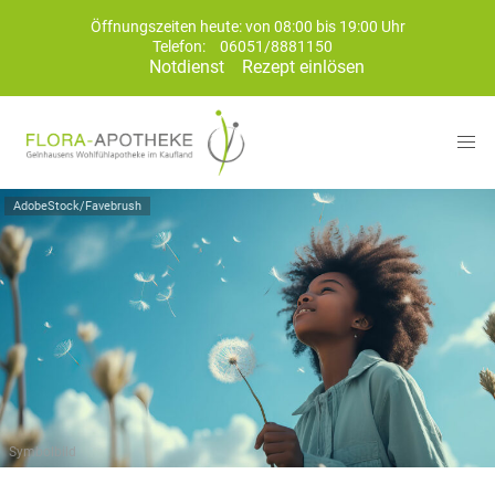
Öffnungszeiten heute: von 08:00 bis 19:00 Uhr
Telefon:
06051/8881150
Notdienst
Rezept einlösen
AdobeStock/Favebrush
Symbolbild