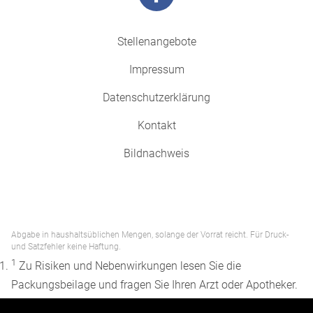
Stellenangebote
Impressum
Datenschutzerklärung
Kontakt
Bildnachweis
Abgabe in haushaltsüblichen Mengen, solange der Vorrat reicht. Für Druck-
und Satzfehler keine Haftung.
1
Zu Risiken und Nebenwirkungen lesen Sie die
Packungsbeilage und fragen Sie Ihren Arzt oder Apotheker.
2
Angabe nach der deutschen Arzneimitteltaxe