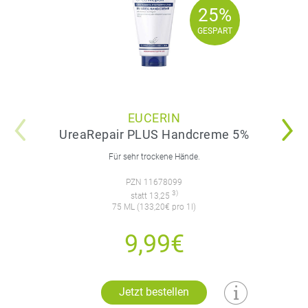
25%
25%
GESPART
GESPART
EUCERIN
UreaRepair PLUS Handcreme 5%
Für sehr trockene Hände.
PZN 11678099
3)
statt 13,25
75 ML (133,20€ pro 1l)
9,99€
Jetzt bestellen